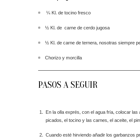
¼ Kl. de tocino fresco
½ Kl. de carne de cerdo jugosa
½ Kl. de carne de ternera, nosotras siempre p
Chorizo y morcilla
PASOS A SEGUIR
En la olla exprés, con el agua fría, colocar la
picados, el tocino y las carnes, el aceite, el pi
Cuando esté hirviendo añadir los garbanzos 