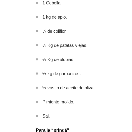
1 Cebolla.
1 kg de apio.
¼ de coliflor.
½ Kg de patatas viejas.
¼ Kg de alubias.
½ kg de garbanzos.
½ vasito de aceite de oliva.
Pimiento molido.
Sal.
Para la “pringá”