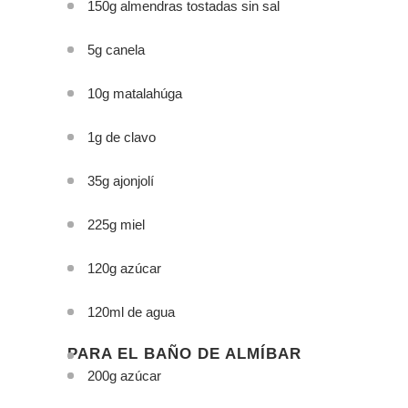
150g almendras tostadas sin sal
5g canela
10g matalahúga
1g de clavo
35g ajonjolí
225g miel
120g azúcar
120ml de agua
PARA EL BAÑO DE ALMÍBAR
200g azúcar