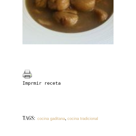
Imprmir receta
TAGS:
,
cocina gaditana
cocina tradicional