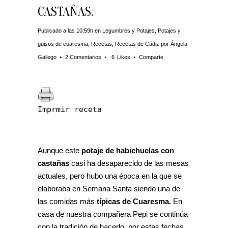
CASTAÑAS.
Publicado a las 10:59h
en
Legumbres y Potajes
,
Potajes y
guisos de cuaresma
,
Recetas
,
Recetas de Cádiz
por
Ángela
Gallego
2 Comentarios
6
Likes
Comparte
Imprmir receta
Aunque este
potaje de habichuelas con
castañas
casi ha desaparecido de las mesas
actuales, pero hubo una época en la que se
elaboraba en Semana Santa siendo una de
las comidas más
típicas de Cuaresma.
En
casa de nuestra compañera Pepi se continúa
con la tradición de hacerlo por estas fechas.