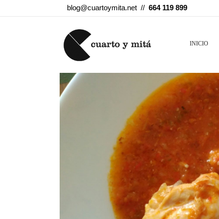
blog@cuartoymita.net //
664 119 899
INICIO