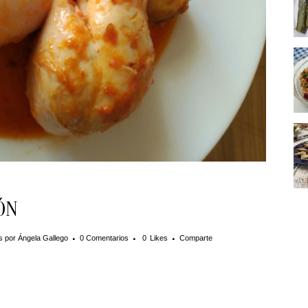
ÓN
s
por
Ángela Gallego
0 Comentarios
0
Likes
Comparte