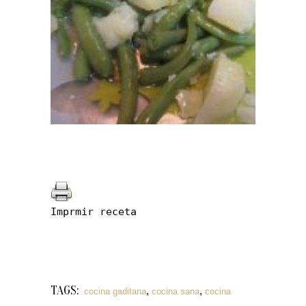
Imprmir receta
TAGS:
,
,
cocina gaditana
cocina sana
cocina