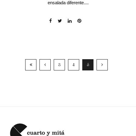
ensalada diferente....
3
4
5