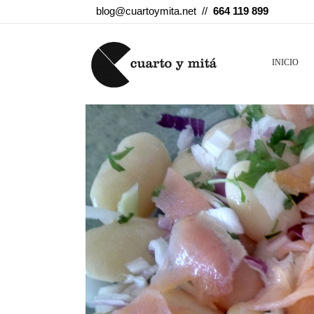
blog@cuartoymita.net //
664 119 899
INICIO