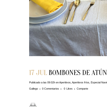
17 JUL
BOMBONES DE ATÚN
Publicado a las 09:02h
en
Aperitivos
,
Aperitivos fríos
,
Especial Nav
Gallego
0 Comentarios
0
Likes
Comparte