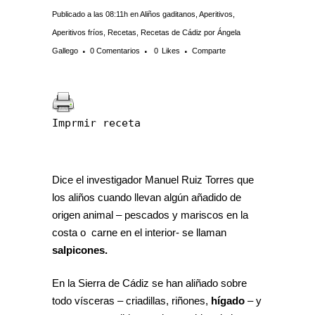
Publicado a las 08:11h
en
Aliños gaditanos
,
Aperitivos
,
Aperitivos fríos
,
Recetas
,
Recetas de Cádiz
por
Ángela
Gallego
0 Comentarios
0
Likes
Comparte
Imprmir receta
Dice el investigador Manuel Ruiz Torres que
los aliños cuando llevan algún añadido de
origen animal – pescados y mariscos en la
costa o carne en el interior- se llaman
salpicones.
En la Sierra de Cádiz se han aliñado sobre
todo vísceras – criadillas, riñones,
hígado
– y