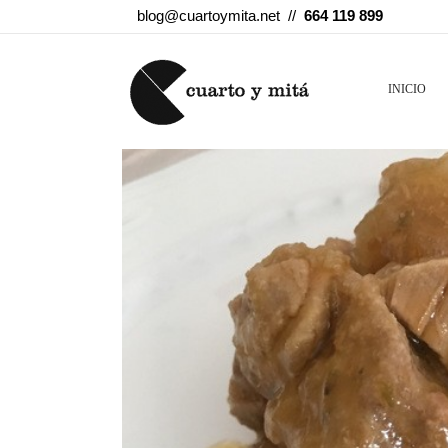
blog@cuartoymita.net //
664 119 899
INICIO