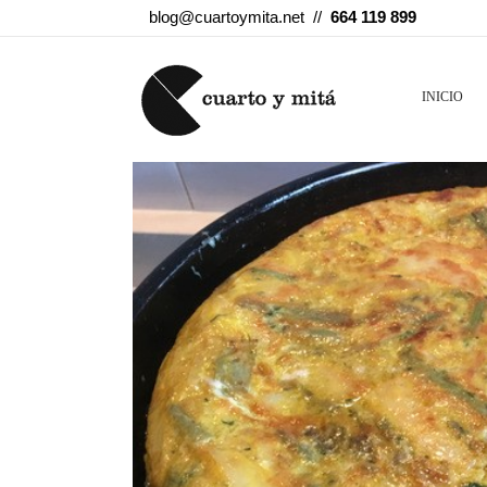
blog@cuartoymita.net //
664 119 899
INICIO