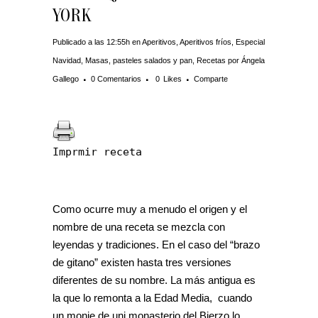
YORK
Publicado a las 12:55h
en
Aperitivos
,
Aperitivos fríos
,
Especial
Navidad
,
Masas, pasteles salados y pan
,
Recetas
por
Ángela
Gallego
0 Comentarios
0
Likes
Comparte
Imprmir receta
Como ocurre muy a menudo el origen y el
nombre de una receta se mezcla con
leyendas y tradiciones. En el caso del “brazo
de gitano” existen hasta tres versiones
diferentes de su nombre. La más antigua es
la que lo remonta a la Edad Media, cuando
un monje de unj monasterio del Bierzo lo