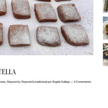
TELLA
etas
,
Repostería
,
Repostería tradicional
por
Ángela Gallego
0 Comentarios