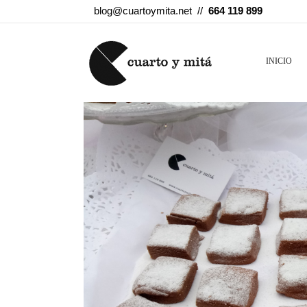
blog@cuartoymita.net //
664 119 899
INICIO