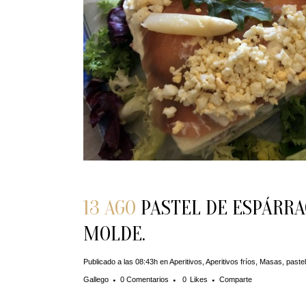
13 AGO
PASTEL DE ESPÁRRA
MOLDE.
Publicado a las 08:43h
en
Aperitivos
,
Aperitivos fríos
,
Masas, pastel
Gallego
0 Comentarios
0
Likes
Comparte