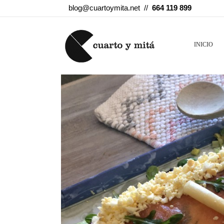
blog@cuartoymita.net //
664 119 899
INICIO