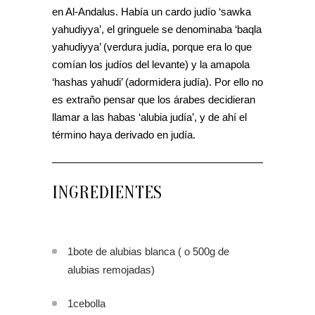
en Al-Andalus. Había un cardo judío ‘sawka
yahudiyya’, el gringuele se denominaba ‘baqla
yahudiyya’ (verdura judía, porque era lo que
comían los judíos del levante) y la amapola
‘hashas yahudi’ (adormidera judía). Por ello no
es extraño pensar que los árabes decidieran
llamar a las habas ‘alubia judía’, y de ahí el
término haya derivado en judía.
INGREDIENTES
1bote de alubias blanca ( o 500g de
alubias remojadas)
1cebolla