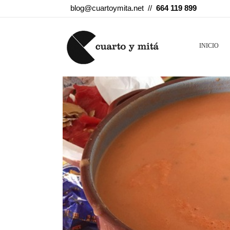
blog@cuartoymita.net //
664 119 899
INICIO