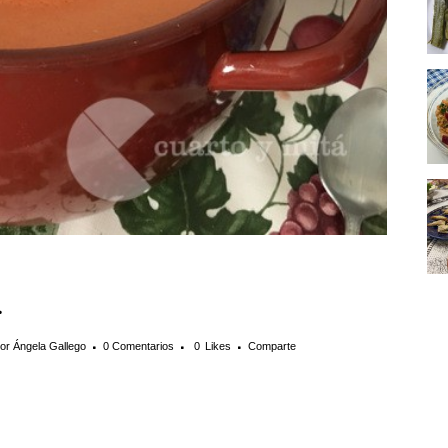
.
por
Ángela Gallego
0 Comentarios
0
Likes
Comparte