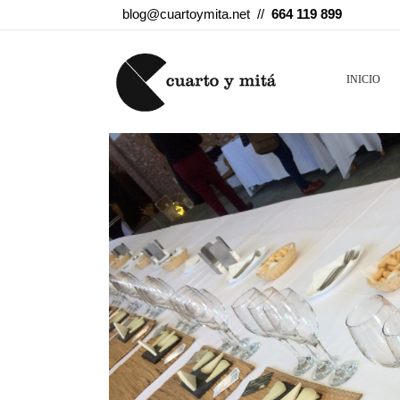
blog@cuartoymita.net //
664 119 899
INICIO