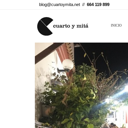
blog@cuartoymita.net //
664 119 899
INICIO