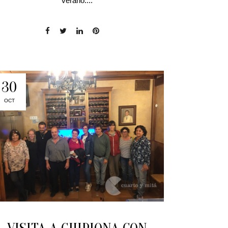
verano....
30
OCT