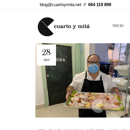
blog@cuartoymita.net //
664 119 899
INICIO
28
SEP