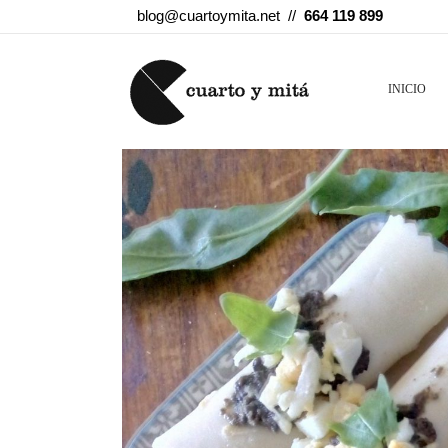
blog@cuartoymita.net //
664 119 899
INICIO