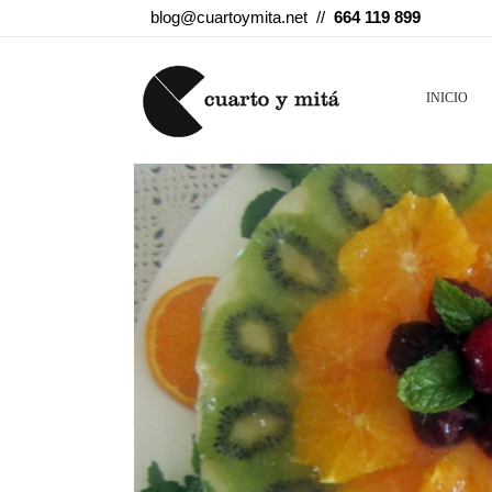
blog@cuartoymita.net //
664 119 899
INICIO