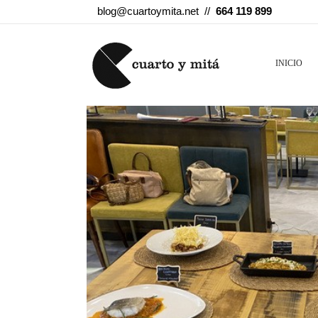
blog@cuartoymita.net //
664 119 899
INICIO