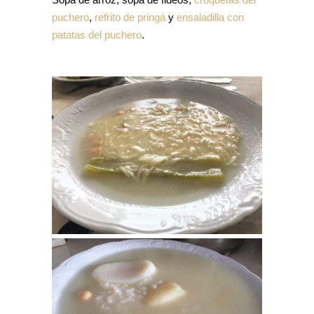
puchero
,
refrito de pringá
y
ensaladilla con
patatas del puchero
.