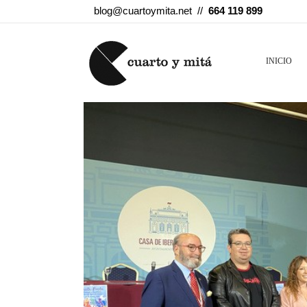
blog@cuartoymita.net //
664 119 899
INICIO