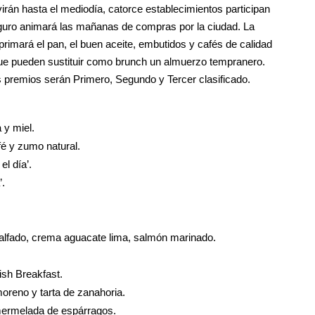
án hasta el mediodía, catorce establecimientos participan
guro animará las mañanas de compras por la ciudad. La
primará el pan, el buen aceite, embutidos y cafés de calidad
que pueden sustituir como brunch un almuerzo tempranero.
os premios serán Primero, Segundo y Tercer clasificado.
 y miel.
fé y zumo natural.
l día’.
’.
calfado, crema aguacate lima, salmón marinado.
ish Breakfast.
oreno y tarta de zanahoria.
ermelada de espárragos.