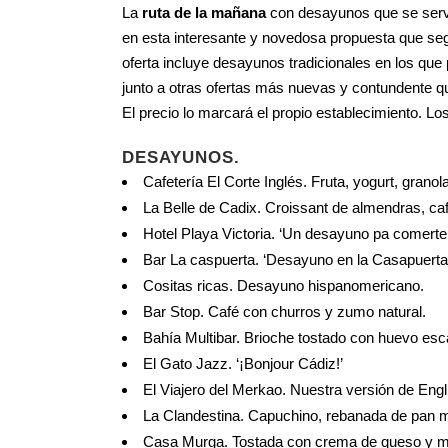
La
ruta de la mañana
con desayunos que se servir
en esta interesante y novedosa propuesta que se
oferta incluye desayunos tradicionales en los que 
junto a otras ofertas más nuevas y contundente 
El precio lo marcará el propio establecimiento. L
DESAYUNOS
.
Cafetería El Corte Inglés. Fruta, yogurt, granola
La Belle de Cadix. Croissant de almendras, ca
Hotel Playa Victoria. ‘Un desayuno pa comerte e
Bar La caspuerta. ‘Desayuno en la Casapuerta
Cositas ricas. Desayuno hispanomericano.
Bar Stop. Café con churros y zumo natural.
Bahía Multibar. Brioche tostado con huevo es
El Gato Jazz. ‘¡Bonjour Cádiz!’
El Viajero del Merkao. Nuestra versión de Engl
La Clandestina. Capuchino, rebanada de pan m
Casa Murga. Tostada con crema de queso y m