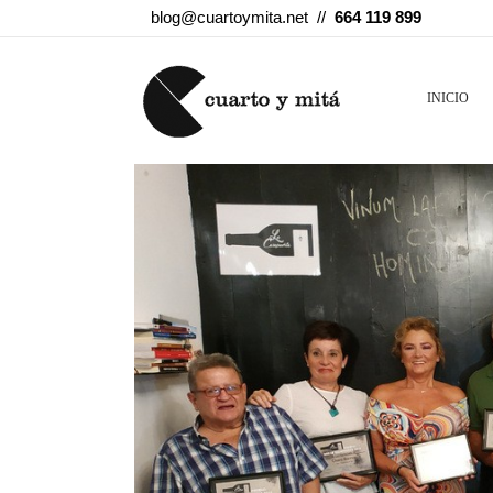
blog@cuartoymita.net //
664 119 899
INICIO