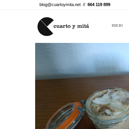
blog@cuartoymita.net //
664 119 899
INICIO