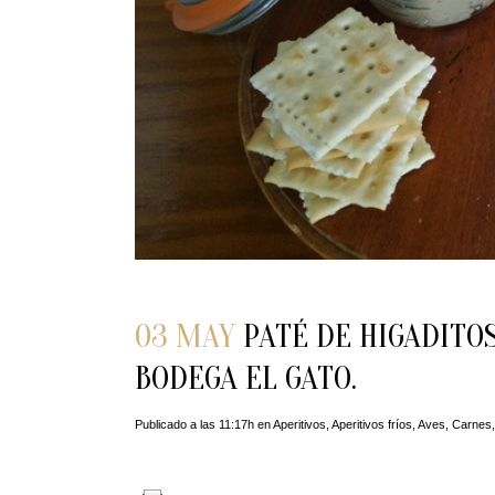
03 MAY
PATÉ DE HIGADITOS
BODEGA EL GATO.
Publicado a las 11:17h
en
Aperitivos
,
Aperitivos fríos
,
Aves
,
Carnes