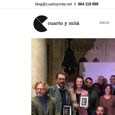
blog@cuartoymita.net //
664 119 899
INICIO