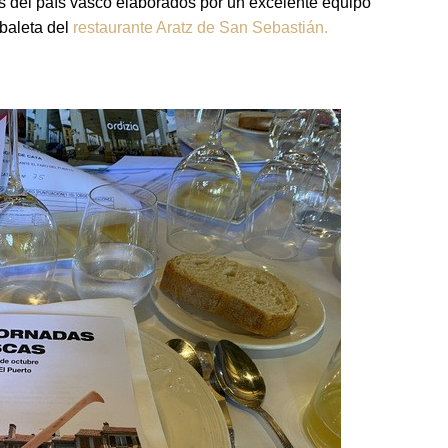
os del país vasco elaborados por un excelente equipo
abaleta del
restaurante Aratz de San Sebastián.