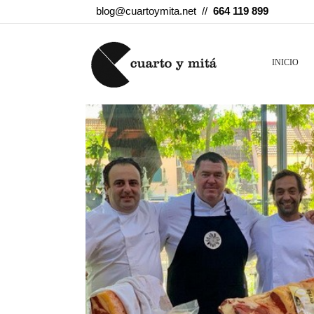
blog@cuartoymita.net //
664 119 899
INICIO