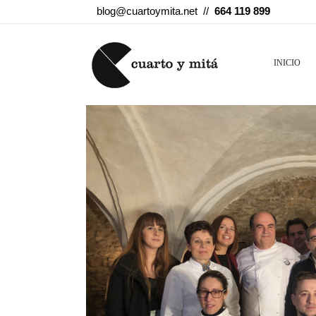
blog@cuartoymita.net //
664 119 899
INICIO