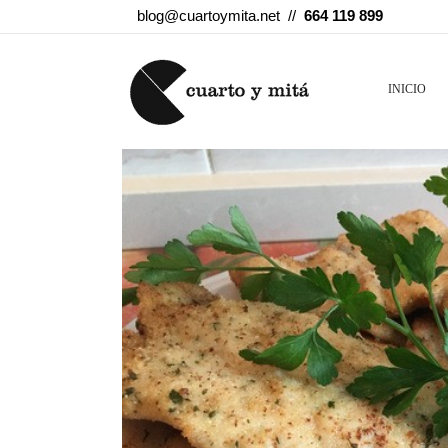
blog@cuartoymita.net //
664 119 899
INICIO