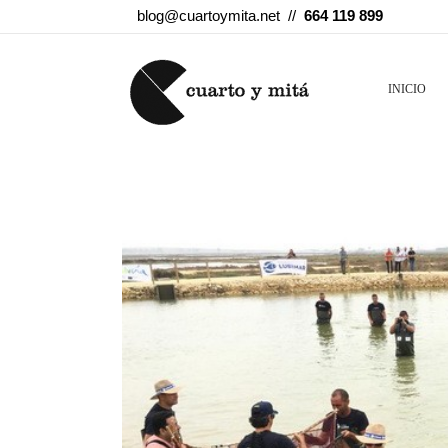
blog@cuartoymita.net //
664 119 899
INICIO