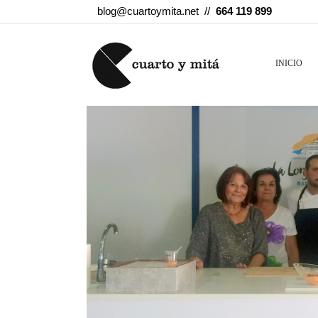
blog@cuartoymita.net //
664 119 899
INICIO