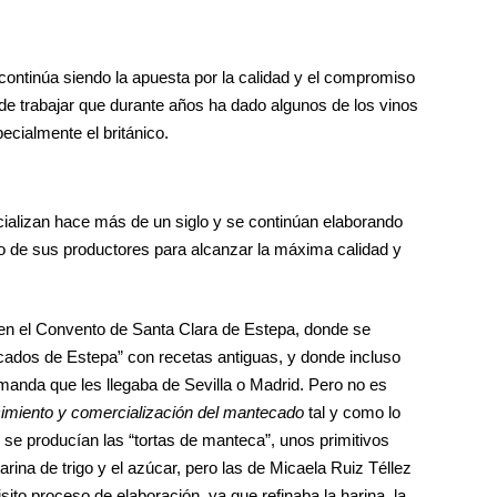
ontinúa siendo la apuesta por la calidad y el compromiso
de trabajar que durante años ha dado algunos de los vinos
cialmente el británico.
alizan hace más de un siglo y se continúan elaborando
rzo de sus productores para alcanzar la máxima calidad y
I en el Convento de Santa Clara de Estepa, donde se
cados de Estepa” con recetas antiguas, y donde incluso
emanda que les llegaba de Sevilla o Madrid. Pero no es
cimiento y comercialización del mantecado
tal y como lo
se producían las “tortas de manteca”, unos primitivos
rina de trigo y el azúcar, pero las de Micaela Ruiz Téllez
ito proceso de elaboración, ya que refinaba la harina, la