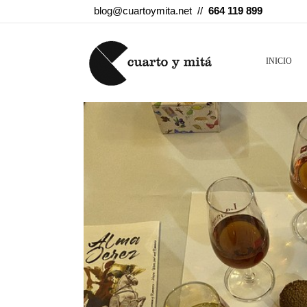
blog@cuartoymita.net //
664 119 899
INICIO