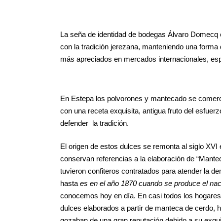
La seña de identidad de bodegas Álvaro Domecq c
con la tradición jerezana, manteniendo una forma 
más apreciados en mercados internacionales, espe
En Estepa los polvorones y mantecado se comerci
con una receta exquisita, antigua fruto del esfue
defender la tradición.
El origen de estos dulces se remonta al siglo XV
conservan referencias a la elaboración de “Mante
tuvieron confiteros contratados para atender la d
hasta
es en el año 1870 cuando se produce el na
conocemos hoy en día. En casi todos los hogares 
dulces elaborados a partir de manteca de cerdo, ha
gozaban de una gran reputación debido a su exquis