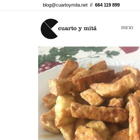
blog@cuartoymita.net //
664 119 899
INICIO