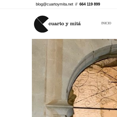
blog@cuartoymita.net //
664 119 899
INICIO