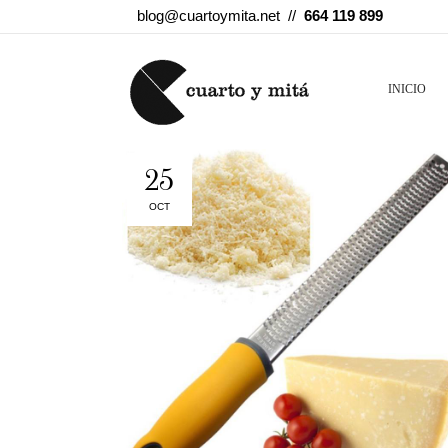
blog@cuartoymita.net //
664 119 899
INICIO
25
OCT